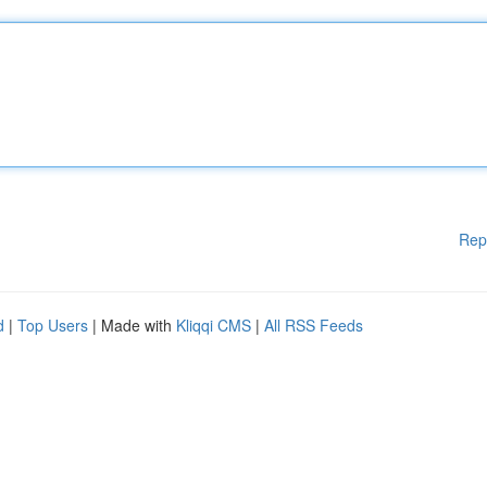
Rep
d
|
Top Users
| Made with
Kliqqi CMS
|
All RSS Feeds