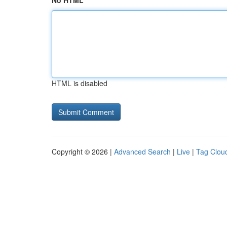
No HTML
HTML is disabled
Copyright © 2026 |
Advanced Search
|
Live
|
Tag Clou