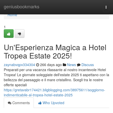
Home
geniusbookmarks
Togg
navi
Home
1
Un'Esperienza Magica a Hotel
Tropea Estate 2025!
zaynabvqpv334304
266 days ago
News
Discuss
Preparati per una vacanza rilassante al nostro incantevole Hotel
Tropea! Le giornate soleggiate dell'estate 2025 ti aspettano con la
bellezza del paesaggio e il mare cristallino. Scegli tra le nostre
offerte speciali
https://gretavsbr174421.bligblogging.com/38975611/soggiorno-
indimenticabile-al-tropea-hotel-estate-2025
Comments
Who Upvoted