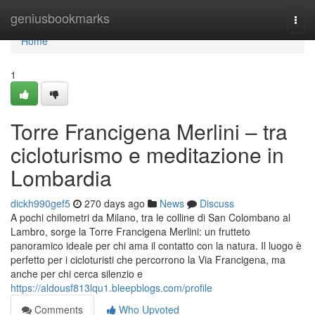
Home
geniusbookmarks
Togg
navi
Home
1
Torre Francigena Merlini – tra
cicloturismo e meditazione in
Lombardia
dickh990gef5
270 days ago
News
Discuss
A pochi chilometri da Milano, tra le colline di San Colombano al
Lambro, sorge la Torre Francigena Merlini: un frutteto
panoramico ideale per chi ama il contatto con la natura. Il luogo è
perfetto per i cicloturisti che percorrono la Via Francigena, ma
anche per chi cerca silenzio e
https://aldousf813lqu1.bleepblogs.com/profile
Comments
Who Upvoted