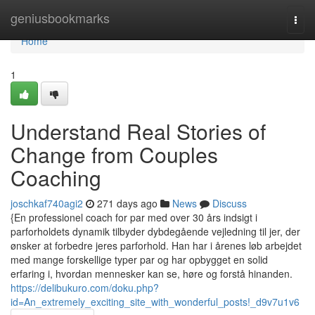
Home
geniusbookmarks
Togg
navi
Home
1
Understand Real Stories of
Change from Couples
Coaching
joschkaf740agi2
271 days ago
News
Discuss
{En professionel coach for par med over 30 års indsigt i
parforholdets dynamik tilbyder dybdegående vejledning til jer, der
ønsker at forbedre jeres parforhold. Han har i årenes løb arbejdet
med mange forskellige typer par og har opbygget en solid
erfaring i, hvordan mennesker kan se, høre og forstå hinanden.
https://delibukuro.com/doku.php?
id=An_extremely_exciting_site_with_wonderful_posts!_d9v7u1v6