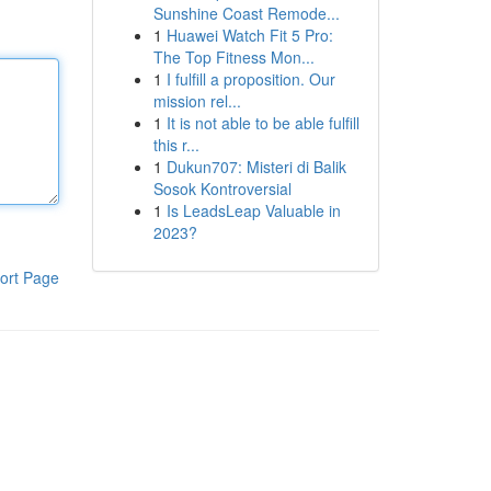
Sunshine Coast Remode...
1
Huawei Watch Fit 5 Pro:
The Top Fitness Mon...
1
I fulfill a proposition. Our
mission rel...
1
It is not able to be able fulfill
this r...
1
Dukun707: Misteri di Balik
Sosok Kontroversial
1
Is LeadsLeap Valuable in
2023?
ort Page