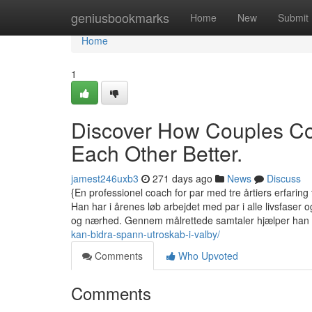
Home
geniusbookmarks
Home
New
Submit
Home
1
Discover How Couples Co
Each Other Better.
jamest246uxb3
271 days ago
News
Discuss
{En professionel coach for par med tre årtiers erfaring 
Han har i årenes løb arbejdet med par i alle livsfaser
og nærhed. Gennem målrettede samtaler hjælper han
kan-bidra-spann-utroskab-i-valby/
Comments
Who Upvoted
Comments