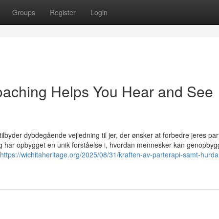
Groups
Register
Login
aching Helps You Hear and See
tilbyder dybdegående vejledning til jer, der ønsker at forbedre jeres par
 og har opbygget en unik forståelse i, hvordan mennesker kan genopbygge
https://wichitaheritage.org/2025/08/31/kraften-av-parterapi-samt-hurd