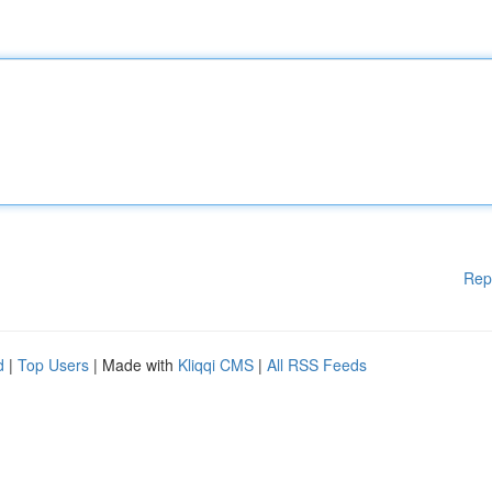
Rep
d
|
Top Users
| Made with
Kliqqi CMS
|
All RSS Feeds