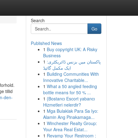
Search
Go
Published News
1
Buy copyright UK: A Risky
Business
1
پاکستان میں بزنس ڈائریکٹری:
ایک مکمل گائیڈ
1
Building Communities With
Innovative Charitable...
forhold.
1
What a 50 angled feeding
 tillid
bottle means for 50 % ...
an-den-
1
{Bostancı Escort yabancı
Hizmetleri nelerdir?
1
Mga Bulaklak Para Sa Iyo:
Alamin Ang Pinakamaga...
1
Winchester Realty Group:
Your Area Real Estat...
1
Revamp Your Restroom :