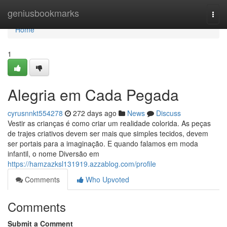
Home
geniusbookmarks
Togg
navi
Home
1
Alegria em Cada Pegada
cyrusnnkt554278
272 days ago
News
Discuss
Vestir as crianças é como criar um realidade colorida. As peças
de trajes criativos devem ser mais que simples tecidos, devem
ser portais para a imaginação. E quando falamos em moda
infantil, o nome Diversão em
https://hamzazksl131919.azzablog.com/profile
Comments
Who Upvoted
Comments
Submit a Comment