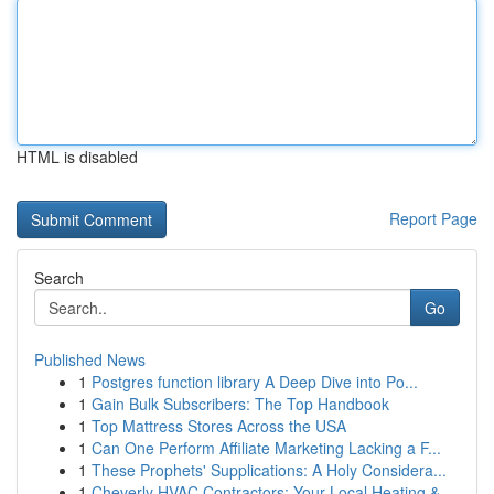
HTML is disabled
Report Page
Search
Go
Published News
1
Postgres function library A Deep Dive into Po...
1
Gain Bulk Subscribers: The Top Handbook
1
Top Mattress Stores Across the USA
1
Can One Perform Affiliate Marketing Lacking a F...
1
These Prophets' Supplications: A Holy Considera...
1
Cheverly HVAC Contractors: Your Local Heating &...