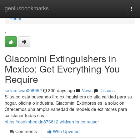
Home
geniusbookmarks
Togg
navi
Home
1
Giacomini Extinguishers in
Mexico: Get Everything You
Require
kallumtewo006952
300 days ago
News
Discuss
Si usted está buscando fire extinguishers de alta calidad para su
hogar, oficina o industria, Giacomini Extintores es la solución.
Ofrecemos una amplia variedad de models de extintores para
satisfacer todas sus
https://caoimheqidn876812.wikicarrier.com/user
Comments
Who Upvoted