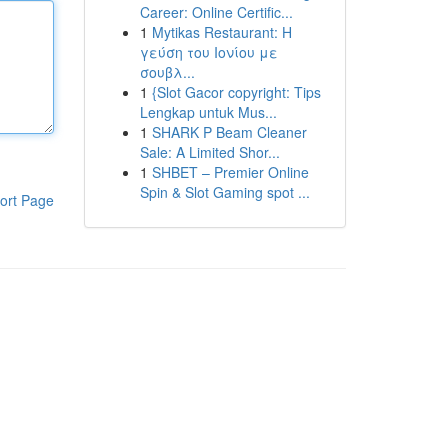
Career: Online Certific...
1
Mytikas Restaurant: Η
γεύση του Ιονίου με
σουβλ...
1
{Slot Gacor copyright: Tips
Lengkap untuk Mus...
1
SHARK P Beam Cleaner
Sale: A Limited Shor...
1
SHBET – Premier Online
Spin & Slot Gaming spot ...
ort Page