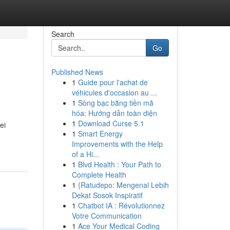
Search
Go
Published News
1
Guide pour l'achat de
véhicules d'occasion au ...
1
Sòng bạc bằng tiền mã
hóa: Hướng dẫn toàn diện
1
Download Curse 5.1
ei
1
Smart Energy
Improvements with the Help
of a Hi...
1
Blvd Health : Your Path to
Complete Health
1
{Ratudepo: Mengenal Lebih
Dekat Sosok Inspiratif
1
Chatbot IA : Révolutionnez
Votre Communication
1
Ace Your Medical Coding