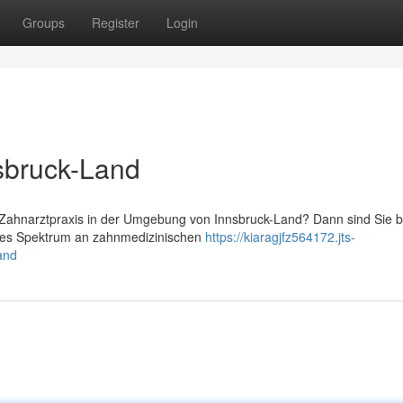
Groups
Register
Login
nsbruck-Land
Zahnarztpraxis in der Umgebung von Innsbruck-Land? Dann sind Sie b
eites Spektrum an zahnmedizinischen
https://kiaragjfz564172.jts-
and