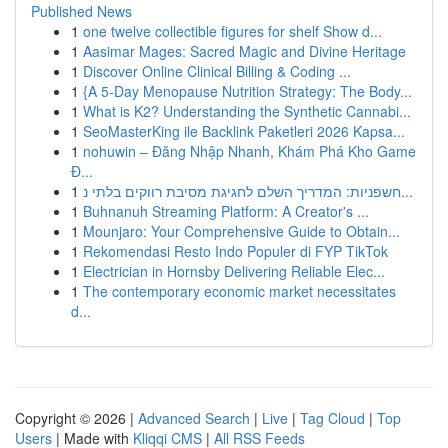
Published News
1
one twelve collectible figures for shelf Show d...
1
Aasimar Mages: Sacred Magic and Divine Heritage
1
Discover Online Clinical Billing & Coding ...
1
{A 5-Day Menopause Nutrition Strategy: The Body...
1
What is K2? Understanding the Synthetic Cannabi...
1
SeoMasterKing ile Backlink Paketleri 2026 Kapsa...
1
nohuwin – Đăng Nhập Nhanh, Khám Phá Kho Game
Đ...
1
חשפניות: המדריך השלם לחגיגת מסיבת רווקים בלתי נ...
1
Buhnanuh Streaming Platform: A Creator's ...
1
Mounjaro: Your Comprehensive Guide to Obtain...
1
Rekomendasi Resto Indo Populer di FYP TikTok
1
Electrician in Hornsby Delivering Reliable Elec...
1
The contemporary economic market necessitates
d...
Copyright © 2026 |
Advanced Search
|
Live
|
Tag Cloud
|
Top
Users
| Made with
Kliqqi CMS
|
All RSS Feeds