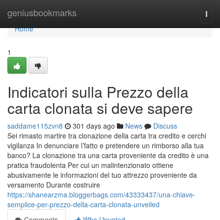
Home
geniusbookmarks
Togg
navi
Home
1
Indicatori sulla Prezzo della
carta clonata si deve sapere
saddame115zvn8
301 days ago
News
Discuss
Sei rimasto martire tra clonazione della carta tra credito e cerchi
vigilanza In denunciare l’fatto e pretendere un rimborso alla tua
banco? La clonazione tra una carta proveniente da credito è una
pratica fraudolenta Per cui un malintenzionato ottiene
abusivamente le informazioni del tuo attrezzo proveniente da
versamento Durante costruire
https://shanearzma.bloggerbags.com/43333437/una-chiave-
semplice-per-prezzo-della-carta-clonata-unveiled
Comments
Who Upvoted