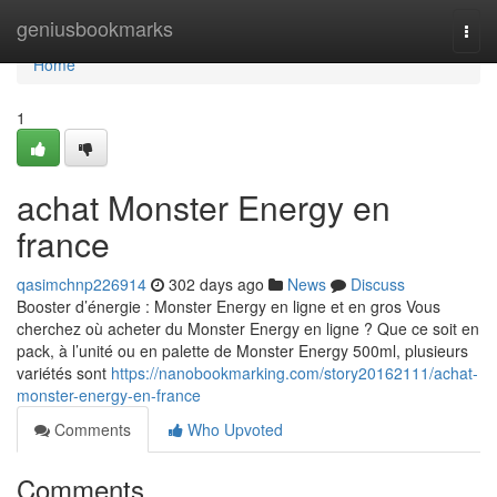
Home
geniusbookmarks
Togg
navi
Home
1
achat Monster Energy en
france
qasimchnp226914
302 days ago
News
Discuss
Booster d’énergie : Monster Energy en ligne et en gros Vous
cherchez où acheter du Monster Energy en ligne ? Que ce soit en
pack, à l’unité ou en palette de Monster Energy 500ml, plusieurs
variétés sont
https://nanobookmarking.com/story20162111/achat-
monster-energy-en-france
Comments
Who Upvoted
Comments