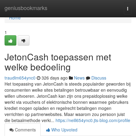
Home
geniusbookmarks
Togg
navi
Home
1
JetonCash toepassen met
welke bedoeling
traudlm654ync0
326 days ago
News
Discuss
Het toepassing van JetonCash is steeds populairder geworden bij
consumenten welke sites betalingen betrouwbaar en eenvoudig
willen uitvoeren. JetonCash kan zijn ons prepaidoplossing welke
werkt via vouchers of elektronische bonnen waarmee gebruikers
krediet mogen opladen en regelrecht betalingen mogen
verrichten op partnerwebsites. Maar waarom zou persoon juist
die betaalmethode verki...
https://neill654ync0.jts-blog.com/profile
Comments
Who Upvoted