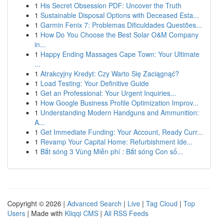
1
His Secret Obsession PDF: Uncover the Truth
1
Sustainable Disposal Options with Deceased Esta...
1
Garmin Fenix 7: Problemas Dificuldades Questões...
1
How Do You Choose the Best Solar O&M Company
in...
1
Happy Ending Massages Cape Town: Your Ultimate
...
1
Atrakcyjny Kredyt: Czy Warto Się Zaciągnąć?
1
Load Testing: Your Definitive Guide
1
Get an Professional: Your Urgent Inquiries...
1
How Google Business Profile Optimization Improv...
1
Understanding Modern Handguns and Ammunition:
A...
1
Get Immediate Funding: Your Account, Ready Curr...
1
Revamp Your Capital Home: Refurbishment Ide...
1
Bắt sóng 3 Vùng Miễn phí : Bắt sóng Con số...
Copyright © 2026 |
Advanced Search
|
Live
|
Tag Cloud
|
Top
Users
| Made with
Kliqqi CMS
|
All RSS Feeds