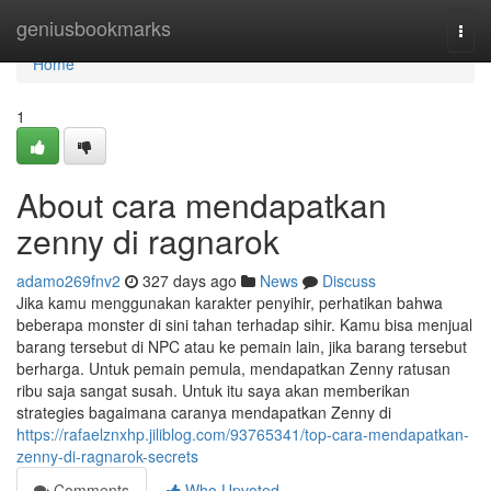
Home
geniusbookmarks
Togg
navi
Home
1
About cara mendapatkan
zenny di ragnarok
adamo269fnv2
327 days ago
News
Discuss
Jika kamu menggunakan karakter penyihir, perhatikan bahwa
beberapa monster di sini tahan terhadap sihir. Kamu bisa menjual
barang tersebut di NPC atau ke pemain lain, jika barang tersebut
berharga. Untuk pemain pemula, mendapatkan Zenny ratusan
ribu saja sangat susah. Untuk itu saya akan memberikan
strategies bagaimana caranya mendapatkan Zenny di
https://rafaelznxhp.jiliblog.com/93765341/top-cara-mendapatkan-
zenny-di-ragnarok-secrets
Comments
Who Upvoted