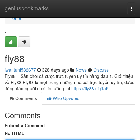
Home
geniusbookmarks
Togg
navi
Home
1
fly88
iwantahl532677
328 days ago
News
Discuss
Fly88 – Sân chơi cá cược trực tuyến uy tín hàng đầu 1. Giới thiệu
về Fly88 Fly88 là một trong những nhà cái trực tuyến uy tín, được
đông đảo người chơi tin tưởng tại
https://fly88.digital/
Comments
Who Upvoted
Comments
Submit a Comment
No HTML