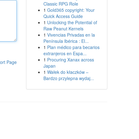
Classic RPG Role
1
Gold365 copyright: Your
Quick Access Guide
1
Unlocking the Potential of
Raw Peanut Kernels
1
Vivencias Privadas en la
Península Ibérica : El...
1
Plan médico para becarios
extranjeros en Espa...
1
Procuring Xanax across
ort Page
Japan
1
Wałek do kłaczków –
Bardzo przylepna wydaj...