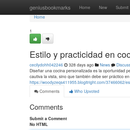
Home
geniusbookmarks
Home
New
Submit
Home
1
Estilo y practicidad en c
cecilydohh042246
328 days ago
News
Discus
Diseñar una cocina personalizada es la oportunidad pe
cautiva la vista, sino que también debe ser práctico en
https://woodyzeqs411955.blogitright.com/37466062/est
Comments
Who Upvoted
Comments
Submit a Comment
No HTML