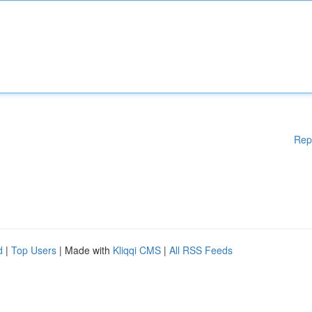
Rep
d
|
Top Users
| Made with
Kliqqi CMS
|
All RSS Feeds