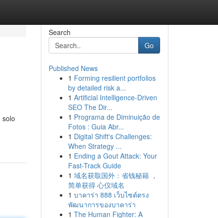
Search
Go
Published News
1
Forming resilient portfolios
by detailed risk a...
1
Artificial Intelligence-Driven
SEO The Dir...
1
Programa de Diminuição de
 solo
Fotos : Guia Abr...
1
Digital Shift's Challenges:
When Strategy ...
1
Ending a Gout Attack: Your
Fast-Track Guide
1
域名获取国外：省钱秘籍 ，
简单获得 心仪域名
1
บาคาร่า 888 เว็บไซต์ตรง
พัฒนาการของบาคาร่า
1
The Human Fighter: A