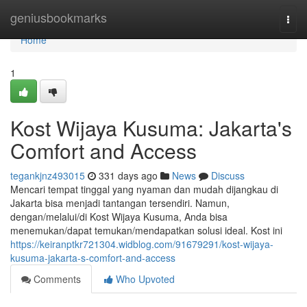
Home
geniusbookmarks
Togg
navi
Home
1
Kost Wijaya Kusuma: Jakarta's
Comfort and Access
tegankjnz493015
331 days ago
News
Discuss
Mencari tempat tinggal yang nyaman dan mudah dijangkau di
Jakarta bisa menjadi tantangan tersendiri. Namun,
dengan/melalui/di Kost Wijaya Kusuma, Anda bisa
menemukan/dapat temukan/mendapatkan solusi ideal. Kost ini
https://keiranptkr721304.widblog.com/91679291/kost-wijaya-
kusuma-jakarta-s-comfort-and-access
Comments
Who Upvoted