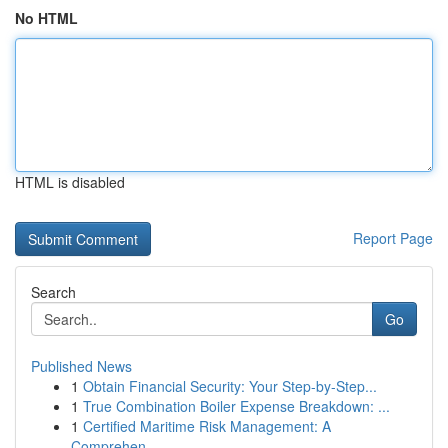
No HTML
HTML is disabled
Report Page
Search
Go
Published News
1
Obtain Financial Security: Your Step-by-Step...
1
True Combination Boiler Expense Breakdown: ...
1
Certified Maritime Risk Management: A
Comprehen...