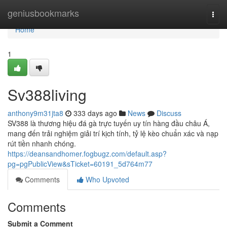
Home
geniusbookmarks
Togg
navi
Home
1
Sv388living
anthony9m31jta8
333 days ago
News
Discuss
SV388 là thương hiệu đá gà trực tuyến uy tín hàng đầu châu Á,
mang đến trải nghiệm giải trí kịch tính, tỷ lệ kèo chuẩn xác và nạp
rút tiền nhanh chóng.
https://deansandhomer.fogbugz.com/default.asp?
pg=pgPublicView&sTicket=60191_5d764m77
Comments
Who Upvoted
Comments
Submit a Comment