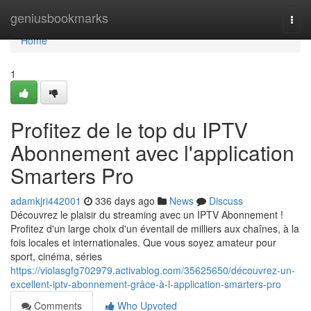
Home
geniusbookmarks
Togg
navi
Home
1
Profitez de le top du IPTV
Abonnement avec l'application
Smarters Pro
adamkjri442001
336 days ago
News
Discuss
Découvrez le plaisir du streaming avec un IPTV Abonnement !
Profitez d'un large choix d'un éventail de milliers aux chaînes, à la
fois locales et internationales. Que vous soyez amateur pour
sport, cinéma, séries
https://violasgfg702979.activablog.com/35625650/découvrez-un-
excellent-iptv-abonnement-grâce-à-l-application-smarters-pro
Comments
Who Upvoted