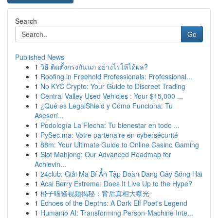
Search
Go
Published News
1
วิธี ติดตั้งกรงกันนก อย่างไรให้ได้ผล?
1
Roofing in Freehold Professionals: Professional...
1
No KYC Crypto: Your Guide to Discreet Trading
1
Central Valley Used Vehicles : Your $15,000 ...
1
¿Qué es LegalShield y Cómo Funciona: Tu
Asesorí...
1
Podología La Flecha: Tu bienestar en todo ...
1
PySec.ma: Votre partenaire en cybersécurité
1
88m: Your Ultimate Guide to Online Casino Gaming
1
Slot Mahjong: Our Advanced Roadmap for
Achievin...
1
24club: Giải Mã Bí Ẩn Tập Đoàn Đang Gây Sóng Hãi
1
Acai Berry Extreme: Does It Live Up to the Hype?
1
橙子喵酱视频揭秘：背后真相大曝光
1
Echoes of the Depths: A Dark Elf Poet's Legend
1
Humanio AI: Transforming Person-Machine Inte...