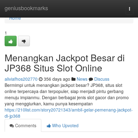
Home
geniusbookmarks
Togg
navi
Home
1
Menangkan Jackpot Besar di
JP368 Situs Slot Online
aliviafhos202770
356 days ago
News
Discuss
Bermimpi untuk menangkan jackpot besar? JP368, situs slot
online terpercaya dan terpopuler, siap menjadi pintu gerbang
menuju impianmu. Dengan berbagai jenis slot gacor dan promo
yang menggiurkan, kamu punya kesempatan
https://210list.com/story20721343/ambil-gelar-pemenang-jackpot-
di-jp368
Comments
Who Upvoted