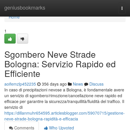
Home
geniusbookmarks
Togg
navi
Home
1
Sgombero Neve Strade
Bologna: Servizio Rapido ed
Efficiente
aoifemzlp452235
356 days ago
News
Discuss
In caso di precipitazioni nevose a Bologna, è fondamentale avere
un servizio di sgombero/rimozione/cancellazione neve rapido ed
efficace per garantire la sicurezza/tranquillità/fluidità del traffico. Il
servizio di
https://dillanmuhr654595.articlesblogger.com/59070715/gestione-
neve-strade-bologna-rapidità-e-efficacia
Comments
Who Upvoted