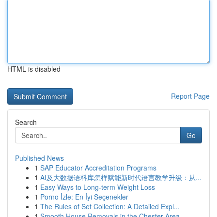
HTML is disabled
Report Page
Search
Go
Published News
1
SAP Educator Accreditation Programs
1
AI及大数据语料库怎样赋能新时代语言教学升级：从...
1
Easy Ways to Long-term Weight Loss
1
Porno İzle: En İyi Seçenekler
1
The Rules of Set Collection: A Detailed Expl...
1
Smooth House Removals in the Chester Area ...