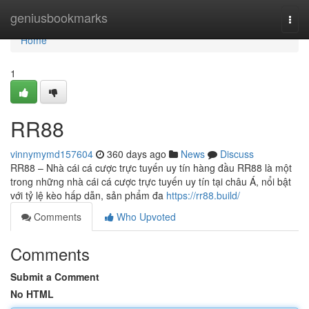
Home
geniusbookmarks
Togg
navi
Home
1
RR88
vinnymymd157604
360 days ago
News
Discuss
RR88 – Nhà cái cá cược trực tuyến uy tín hàng đầu RR88 là một
trong những nhà cái cá cược trực tuyến uy tín tại châu Á, nổi bật
với tỷ lệ kèo hấp dẫn, sản phẩm đa
https://rr88.build/
Comments
Who Upvoted
Comments
Submit a Comment
No HTML