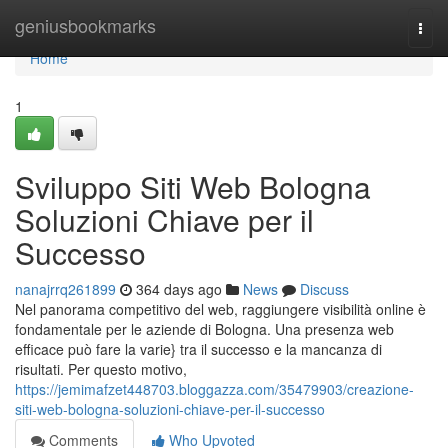
Home
geniusbookmarks
Togg
navi
Home
1
Sviluppo Siti Web Bologna
Soluzioni Chiave per il
Successo
nanajrrq261899
364 days ago
News
Discuss
Nel panorama competitivo del web, raggiungere visibilità online è
fondamentale per le aziende di Bologna. Una presenza web
efficace può fare la varie} tra il successo e la mancanza di
risultati. Per questo motivo,
https://jemimafzet448703.bloggazza.com/35479903/creazione-
siti-web-bologna-soluzioni-chiave-per-il-successo
Comments
Who Upvoted