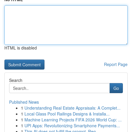
HTML is disabled
Report Page
Search
Go
Published News
1
Understanding Real Estate Appraisals: A Complet...
1
Local Glass Pool Railings Designs & Installa...
1
Machine Learning Projects FIFA 2026 World Cup: ...
1
UPI Apps: Revolutionizing Smartphone Payments...
1
This AI does not fulfill the prompt. Reg...