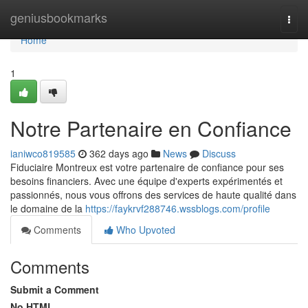
Home
geniusbookmarks
Togg
navi
Home
1
Notre Partenaire en Confiance
ianiwco819585
362 days ago
News
Discuss
Fiduciaire Montreux est votre partenaire de confiance pour ses
besoins financiers. Avec une équipe d'experts expérimentés et
passionnés, nous vous offrons des services de haute qualité dans
le domaine de la
https://faykrvf288746.wssblogs.com/profile
Comments
Who Upvoted
Comments
Submit a Comment
No HTML