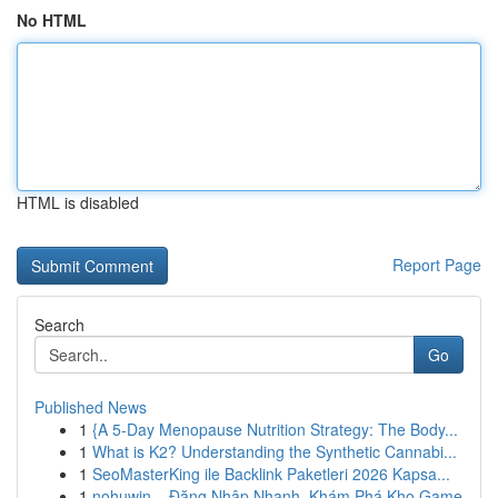
No HTML
HTML is disabled
Report Page
Search
Go
Published News
1
{A 5-Day Menopause Nutrition Strategy: The Body...
1
What is K2? Understanding the Synthetic Cannabi...
1
SeoMasterKing ile Backlink Paketleri 2026 Kapsa...
1
nohuwin – Đăng Nhập Nhanh, Khám Phá Kho Game