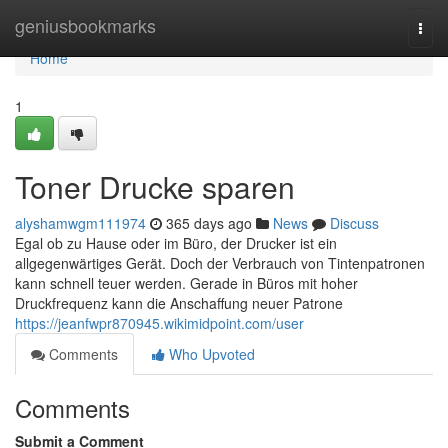
Home
geniusbookmarks
Togg
navi
Home
1
Toner Drucke sparen
alyshamwgm111974
365 days ago
News
Discuss
Egal ob zu Hause oder im Büro, der Drucker ist ein
allgegenwärtiges Gerät. Doch der Verbrauch von Tintenpatronen
kann schnell teuer werden. Gerade in Büros mit hoher
Druckfrequenz kann die Anschaffung neuer Patrone
https://jeanfwpr870945.wikimidpoint.com/user
Comments
Who Upvoted
Comments
Submit a Comment