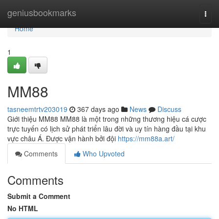
Home
geniusbookmarks
Togg
navi
Home
1
MM88
tasneemtrtv203019
367 days ago
News
Discuss
Giới thiệu MM88 MM88 là một trong những thương hiệu cá cược
trực tuyến có lịch sử phát triển lâu đời và uy tín hàng đầu tại khu
vực châu Á. Được vận hành bởi đội
https://mm88a.art/
Comments
Who Upvoted
Comments
Submit a Comment
No HTML