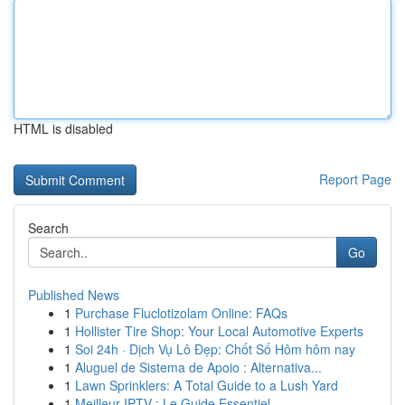
HTML is disabled
Report Page
Search
Go
Published News
1
Purchase Fluclotizolam Online: FAQs
1
Hollister Tire Shop: Your Local Automotive Experts
1
Soi 24h · Dịch Vụ Lô Đẹp: Chốt Số Hôm hôm nay
1
Aluguel de Sistema de Apoio : Alternativa...
1
Lawn Sprinklers: A Total Guide to a Lush Yard
1
Meilleur IPTV : Le Guide Essentiel