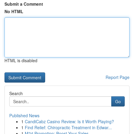
Submit a Comment
No HTML
HTML is disabled
Report Page
Search
Go
Published News
1
CandiCabz Casino Review: Is it Worth Playing?
1
Find Relief: Chiropractic Treatment in Edwar...
1
M24 Promotion: Boost Your Sales