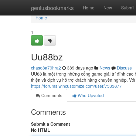
Home
geniusbookmarks
Home
New
Submit
Home
1
Uu88bz
chase8a79hra2
389 days ago
News
Discuss
UU88 là một trong những cổng game giải trí đỉnh cao h
thiện và dịch vụ hỗ trợ khách hàng chuyên nghiệp. Với
https://forums.wincustomize.com/user/7533677
Comments
Who Upvoted
Comments
Submit a Comment
No HTML