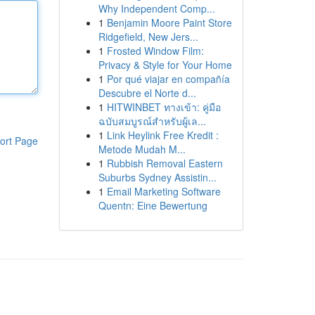
Why Independent Comp...
1
Benjamin Moore Paint Store
Ridgefield, New Jers...
1
Frosted Window Film:
Privacy & Style for Your Home
1
Por qué viajar en compañía
Descubre el Norte d...
1
HITWINBET ทางเข้า: คู่มือ
ฉบับสมบูรณ์สำหรับผู้เล...
1
Link Heylink Free Kredit :
ort Page
Metode Mudah M...
1
Rubbish Removal Eastern
Suburbs Sydney Assistin...
1
Email Marketing Software
Quentn: Eine Bewertung