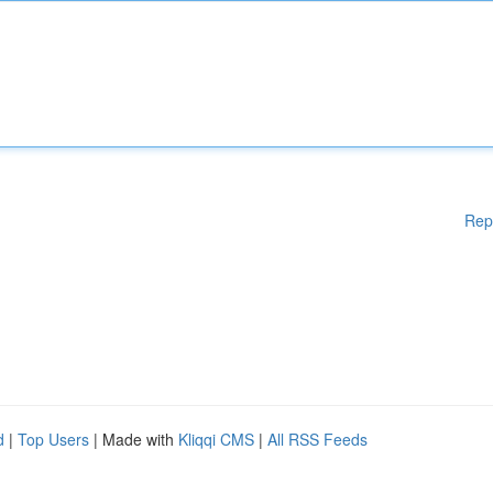
Rep
d
|
Top Users
| Made with
Kliqqi CMS
|
All RSS Feeds