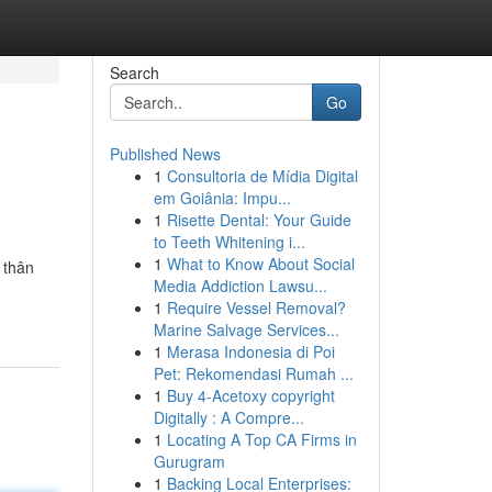
Search
Go
Published News
1
Consultoria de Mídia Digital
em Goiânia: Impu...
1
Risette Dental: Your Guide
to Teeth Whitening i...
1
What to Know About Social
 thân
Media Addiction Lawsu...
1
Require Vessel Removal?
Marine Salvage Services...
1
Merasa Indonesia di Poi
Pet: Rekomendasi Rumah ...
1
Buy 4-Acetoxy copyright
Digitally : A Compre...
1
Locating A Top CA Firms in
Gurugram
1
Backing Local Enterprises: