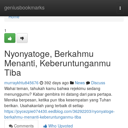
Home
geniusbookmarks
Togg
navi
Home
1
Nyonyatoge, Berkahmu
Menanti, Keberuntunganmu
Tiba
murraykhtu845676
392 days ago
News
Discuss
Wahai teman, tahukah kamu bahwa rejekimu sedang
menunggumu? Kabar gembira ini datang dari para pertapa.
Mereka berpesan, ketika pun tiba kesempatan yang Tuhan
berikan. Usahakanlah yang terbaik di setiap
https://joycezpie074430.eedblog.com/36292203/nyonyatoge-
berkahmu-menanti-keberuntunganmu-tiba
Comments
Who Upvoted