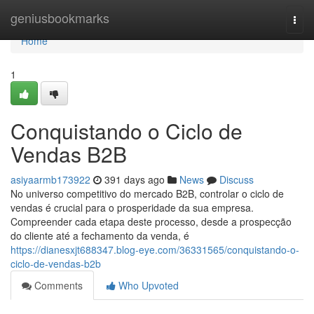
Home
geniusbookmarks
Togg
navi
Home
1
Conquistando o Ciclo de
Vendas B2B
asiyaarmb173922
391 days ago
News
Discuss
No universo competitivo do mercado B2B, controlar o ciclo de
vendas é crucial para o prosperidade da sua empresa.
Compreender cada etapa deste processo, desde a prospecção
do cliente até a fechamento da venda, é
https://dianesxjt688347.blog-eye.com/36331565/conquistando-o-
ciclo-de-vendas-b2b
Comments
Who Upvoted