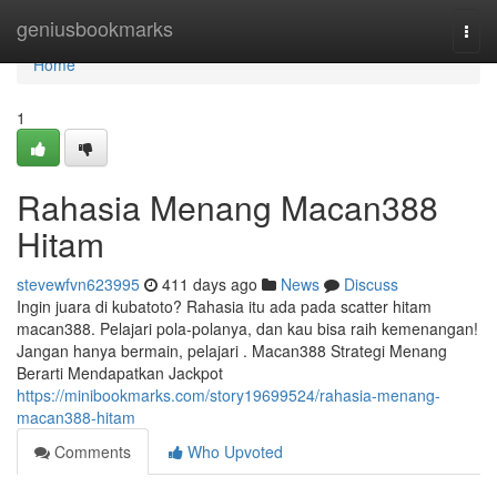
Home
geniusbookmarks
Togg
navi
Home
1
Rahasia Menang Macan388
Hitam
stevewfvn623995
411 days ago
News
Discuss
Ingin juara di kubatoto? Rahasia itu ada pada scatter hitam
macan388. Pelajari pola-polanya, dan kau bisa raih kemenangan!
Jangan hanya bermain, pelajari . Macan388 Strategi Menang
Berarti Mendapatkan Jackpot
https://minibookmarks.com/story19699524/rahasia-menang-
macan388-hitam
Comments
Who Upvoted