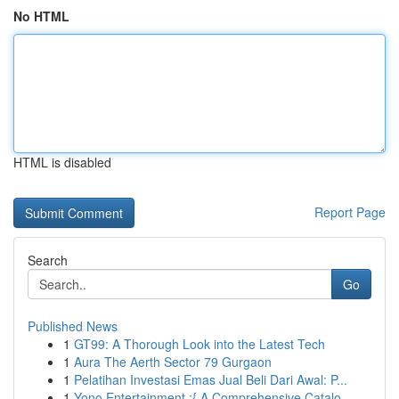
No HTML
HTML is disabled
Report Page
Search
Go
Published News
1
GT99: A Thorough Look into the Latest Tech
1
Aura The Aerth Sector 79 Gurgaon
1
Pelatihan Investasi Emas Jual Beli Dari Awal: P...
1
Yono Entertainment :{ A Comprehensive Catalo...