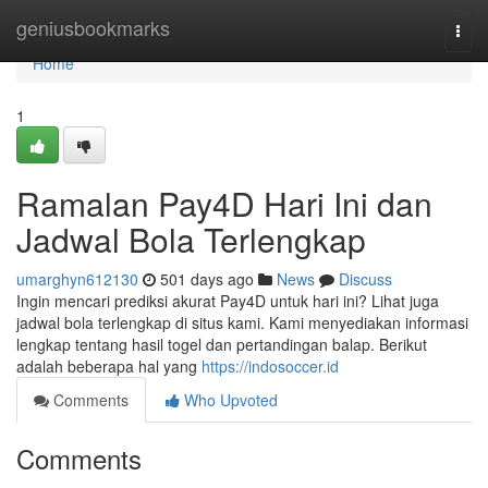
Home
geniusbookmarks
Togg
navi
Home
1
Ramalan Pay4D Hari Ini dan
Jadwal Bola Terlengkap
umarghyn612130
501 days ago
News
Discuss
Ingin mencari prediksi akurat Pay4D untuk hari ini? Lihat juga
jadwal bola terlengkap di situs kami. Kami menyediakan informasi
lengkap tentang hasil togel dan pertandingan balap. Berikut
adalah beberapa hal yang
https://indosoccer.id
Comments
Who Upvoted
Comments