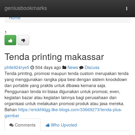
Home
geniusbookmarks
Togg
navi
Home
1
Tenda printing makassar
phile924rye5
504 days ago
News
Discuss
Tenda printing, promosi maupun tenda custom merupakan tenda
yang menggunakan rangka pipa besi dengan sistem knockdown
dan portable yang praktis untuk dibawa kemana saja.
Penggunaan tenda ini biasa digunakan untuk promosi, even,
kegiatan bazar atau kegiatan lainnya bagi perusahaan dan
organisasi untuk melakukan promosi produk atau jasa mereka.
Bahan
https://erickhklgg.like-blogs.com/33669273/tenda-plus-
gambar
Comments
Who Upvoted