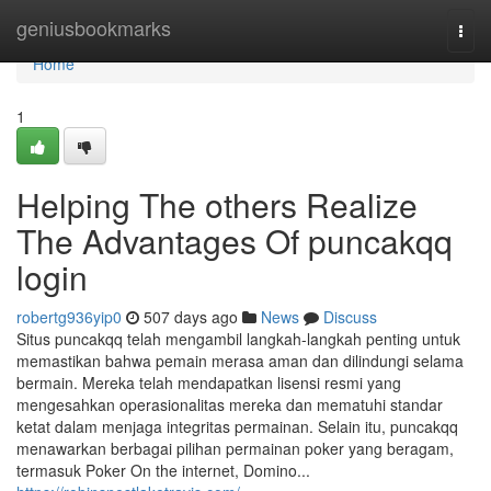
Home
geniusbookmarks
Togg
navi
Home
1
Helping The others Realize
The Advantages Of puncakqq
login
robertg936yip0
507 days ago
News
Discuss
Situs puncakqq telah mengambil langkah-langkah penting untuk
memastikan bahwa pemain merasa aman dan dilindungi selama
bermain. Mereka telah mendapatkan lisensi resmi yang
mengesahkan operasionalitas mereka dan mematuhi standar
ketat dalam menjaga integritas permainan. Selain itu, puncakqq
menawarkan berbagai pilihan permainan poker yang beragam,
termasuk Poker On the internet, Domino...