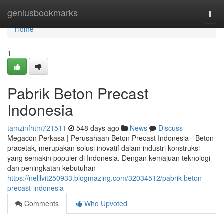
Home
geniusbookmarks
Togg
navi
Home
1
Pabrik Beton Precast
Indonesia
tamzinfhtm721511
548 days ago
News
Discuss
Megacon Perkasa | Perusahaan Beton Precast Indonesia - Beton
pracetak, merupakan solusi inovatif dalam industri konstruksi
yang semakin populer di Indonesia. Dengan kemajuan teknologi
dan peningkatan kebutuhan
https://nelllvit250933.blogmazing.com/32034512/pabrik-beton-
precast-indonesia
Comments
Who Upvoted