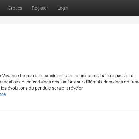
Groups
Register
Login
e Voyance La pendulomancie est une technique divinatoire passée et
mandations et de certaines destinations sur différents domaines de l'am
 les évolutions du pendule seraient révéler
nce