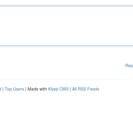
Rep
d
|
Top Users
| Made with
Kliqqi CMS
|
All RSS Feeds