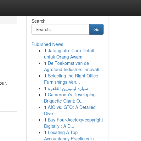
Search
Go
Published News
1
Jatengtoto: Cara Detail
untuk Orang Awam
1
De Toekomst van de
Agrofood Industrie: Innovati...
1
Selecting the Right Office
Furnishings Ven...
our.
1
سيارة ليموزين القاهرة
1
Cameroon's Developing
Briquette Giant: O...
1
AIO vs. GTO: A Detailed
Dive
1
Buy Four-Acetoxy-copyright
Digitally : A D...
1
Locating A Top
Accountancy Practices in ...