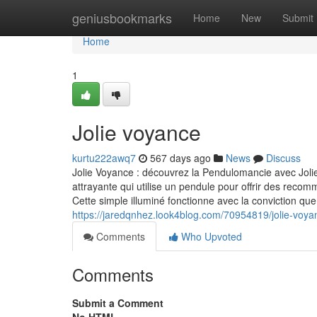
Home
geniusbookmarks
Home
New
Submit
Home
1
Jolie voyance
kurtu222awq7
567 days ago
News
Discuss
Jolie Voyance : découvrez la Pendulomancie avec Joli
attrayante qui utilise un pendule pour offrir des recom
Cette simple illuminé fonctionne avec la conviction que
https://jaredqnhez.look4blog.com/70954819/jolie-voya
Comments
Who Upvoted
Comments
Submit a Comment