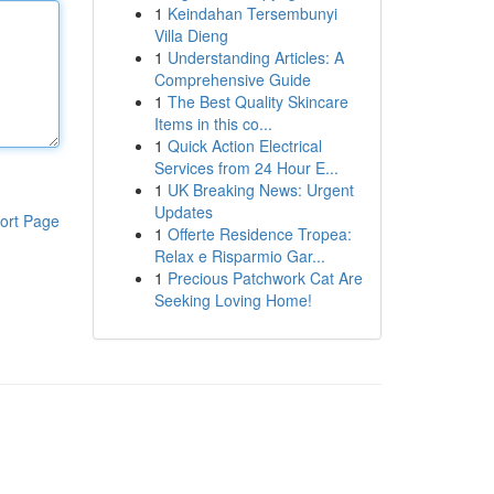
1
Keindahan Tersembunyi
Villa Dieng
1
Understanding Articles: A
Comprehensive Guide
1
The Best Quality Skincare
Items in this co...
1
Quick Action Electrical
Services from 24 Hour E...
1
UK Breaking News: Urgent
Updates
ort Page
1
Offerte Residence Tropea:
Relax e Risparmio Gar...
1
Precious Patchwork Cat Are
Seeking Loving Home!