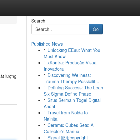
Search
Go
Published News
1
Unlocking EE88: What You
Must Know
1
xKontra: Produção Visual
Inovadora
1
Discovering Wellness:
át lượng
Trauma Therapy Possibilit...
1
Defining Success: The Lean
Six Sigma Define Phase
1
Situs Bermain Togel Digital
Andal
1
Travel from Noida to
Nainital
1
Ceramic Cubes Sets: A
Collector's Manual
1
Signal 应用copyright