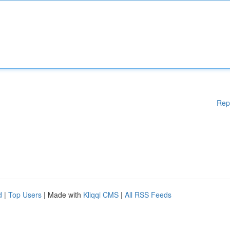
Rep
d
|
Top Users
| Made with
Kliqqi CMS
|
All RSS Feeds