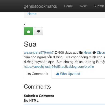
Home
geniusbookmarks
Home
New
Submit
Home
1
Sua
alexanderz579rom7
608 days ago
News
Discu
Sữa cho người tiểu đường: Lựa chọn thông minh cho s
đường huyết ổn định. Sữa cho người tiểu đường là mộ
https://aeschylust456qff3.activablog.com/profile
Comments
Who Upvoted
Comments
Submit a Comment
No HTML