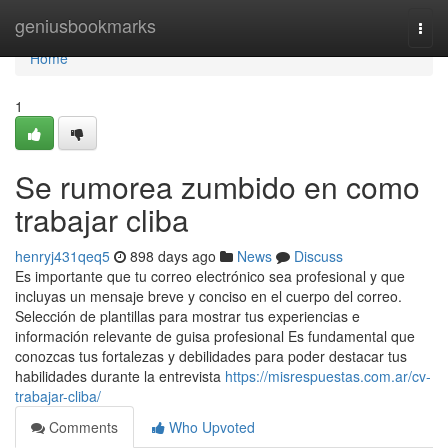
Home
geniusbookmarks
Togg
navi
Home
1
Se rumorea zumbido en como
trabajar cliba
henryj431qeq5
898 days ago
News
Discuss
Es importante que tu correo electrónico sea profesional y que
incluyas un mensaje breve y conciso en el cuerpo del correo.
Selección de plantillas para mostrar tus experiencias e
información relevante de guisa profesional Es fundamental que
conozcas tus fortalezas y debilidades para poder destacar tus
habilidades durante la entrevista
https://misrespuestas.com.ar/cv-
trabajar-cliba/
Comments
Who Upvoted